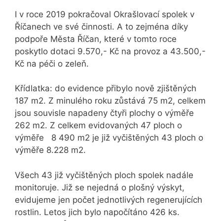
I v roce 2019 pokračoval Okrašlovací spolek v
Říčanech ve své činnosti. A to zejména díky
podpoře Města Říčan, které v tomto roce
poskytlo dotaci 9.570,- Kč na provoz a 43.500,-
Kč na péči o zeleň.
Křídlatka: do evidence přibylo nově zjištěných
187 m2. Z minulého roku zůstává 75 m2, celkem
jsou souvisle napadeny čtyři plochy o výměře
262 m2. Z celkem evidovaných 47 ploch o
výměře 8 490 m2 je již vyčištěných 43 ploch o
výměře 8.228 m2.
Všech 43 již vyčištěných ploch spolek nadále
monitoruje. Již se nejedná o plošný výskyt,
evidujeme jen počet jednotlivých regenerujících
rostlin. Letos jich bylo napočítáno 426 ks.