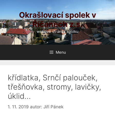
Přeskočit
na
Okrašlovací spolek v
obsah
Říčanech z.s.
webové stránky spolku
Menu
křídlatka, Srnčí palouček,
třešňovka, stromy, lavičky,
úklid…
1. 11. 2019
autor:
Jiří Pánek