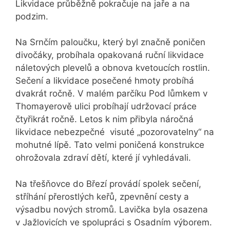
Likvidace průběžně pokračuje na jaře a na
podzim.
Na Srnčím paloučku, který byl značně poničen
divočáky, probíhala opakovaná ruční likvidace
náletových plevelů a obnova kvetoucích rostlin.
Sečení a likvidace posečené hmoty probíhá
dvakrát ročně. V malém parčíku Pod lůmkem v
Thomayerově ulici probíhají udržovací práce
čtyřikrát ročně. Letos k nim přibyla náročná
likvidace nebezpečné visuté „pozorovatelny“ na
mohutné lípě. Tato velmi poničená konstrukce
ohrožovala zdraví dětí, které jí vyhledávali.
Na třešňovce do Březí provádí spolek sečení,
stříhání přerostlých keřů, zpevnění cesty a
výsadbu nových stromů. Lavička byla osazena
v Jažlovicích ve spolupráci s Osadním výborem.