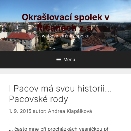
Přeskočit
na
Okrašlovací spolek v
obsah
Říčanech z.s.
webové stránky spolku
Menu
I Pacov má svou historii…
Pacovské rody
1. 9. 2015
autor:
Andrea Klapálková
… často mne při procházkách vesničkou při