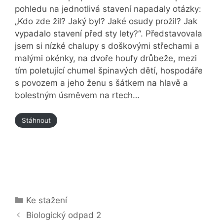
pohledu na jednotlivá stavení napadaly otázky:
„Kdo zde žil? Jaký byl? Jaké osudy prožil? Jak
vypadalo stavení před sty lety?“. Představovala
jsem si nízké chalupy s doškovými střechami a
malými okénky, na dvoře houfy drůbeže, mezi
tím poletující chumel špinavých dětí, hospodáře
s povozem a jeho ženu s šátkem na hlavě a
bolestným úsměvem na rtech…
Stáhnout
Rubriky
Ke stažení
Biologický odpad 2