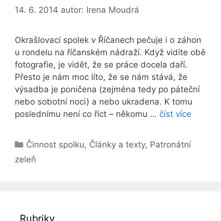
14. 6. 2014
autor:
Irena Moudrá
Okrašlovací spolek v Říčanech pečuje i o záhon
u rondelu na říčanském nádraží. Když vidíte obě
fotografie, je vidět, že se práce docela daří.
Přesto je nám moc líto, že se nám stává, že
výsadba je poničena (zejména tedy po páteční
nebo sobotní noci) a nebo ukradena. K tomu
poslednímu není co říct – někomu …
číst více
Rubriky
Činnost spolku
,
Články a texty
,
Patronátní
zeleň
Rubriky